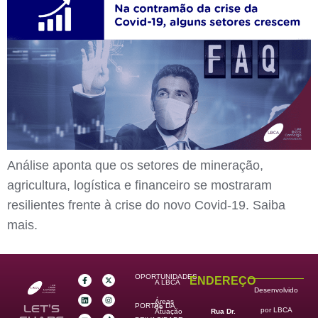
Análise aponta que os setores de mineração,
agricultura, logística e financeiro se mostraram
resilientes frente à crise do novo Covid-19. Saiba
mais.
OPORTUNIDADES
ENDEREÇO
A LBCA
Desenvolvido
Áreas
PORTAL DA
de
LET’S
por LBCA
Rua Dr.
Atuação