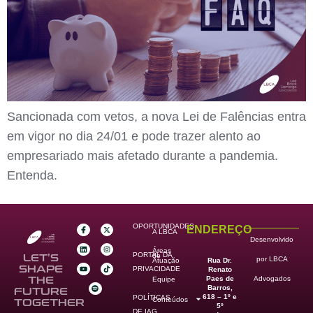
Sancionada com vetos, a nova Lei de Falências entra
em vigor no dia 24/01 e pode trazer alento ao
empresariado mais afetado durante a pandemia.
Entenda.
OPORTUNIDADES
ENDEREÇO
A LBCA
Desenvolvido
Áreas
PORTAL DA
de
LET’S
por LBCA
Rua Dr.
Atuação
SHAPE
PRIVACIDADE
Renato
Paes de
THE
Advogados
Equipe
Barros,
FUTURE
618 – 1º e
POLÍTICAS
Conteúdos
TOGETHER
5º
DE IAG