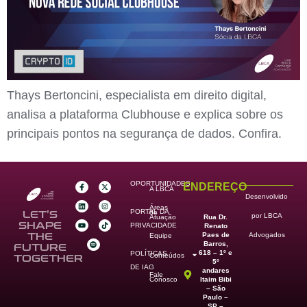
Thays Bertoncini, especialista em direito digital,
analisa a plataforma Clubhouse e explica sobre os
principais pontos na segurança de dados. Confira.
OPORTUNIDADES
ENDEREÇO
A LBCA
Desenvolvido
Áreas
PORTAL DA
de
LET’S
por LBCA
Rua Dr.
Atuação
SHAPE
PRIVACIDADE
Renato
Paes de
THE
Advogados
Equipe
Barros,
FUTURE
618 – 1º e
POLÍTICAS
Conteúdos
TOGETHER
5º
DE IAG
andares
Fale
Itaim Bibi
Conosco
– São
Paulo –
SP –