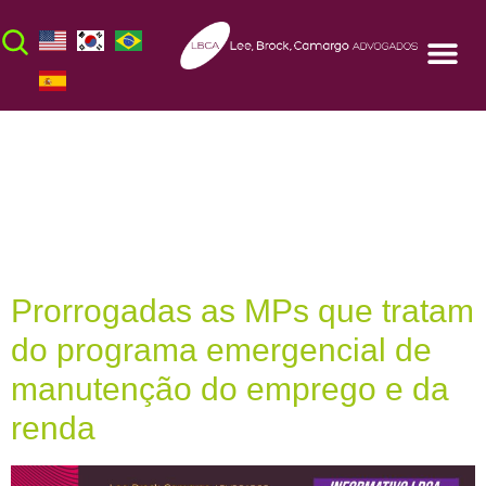
Dia:
16 de junho
de 2021
Prorrogadas as MPs que tratam
do programa emergencial de
manutenção do emprego e da
renda