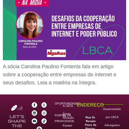
A sócia Carolina Paulino Fontenla fala em artigo
sobre a cooperação entre empresas de internet e
seus desafios. Leia a matéria na íntegra.
OPORTUNIDADES
ENDEREÇO
A LBCA
Desenvolvido
Áreas
PORTAL DA
de
LET’S
por LBCA
Rua Dr.
Atuação
SHAPE
PRIVACIDADE
Renato
Paes de
THE
Advogados
Equipe
Barros,