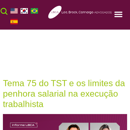
Dia:
22 de maio
de 2026
Tema 75 do TST e os limites da
penhora salarial na execução
trabalhista