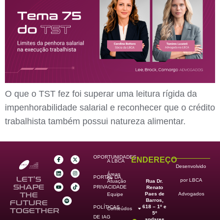
O que o TST fez foi superar uma leitura rígida da
impenhorabilidade salarial e reconhecer que o crédito
trabalhista também possui natureza alimentar.
OPORTUNIDADES
ENDEREÇO
A LBCA
Desenvolvido
Áreas
PORTAL DA
de
LET’S
por LBCA
Rua Dr.
Atuação
SHAPE
PRIVACIDADE
Renato
Paes de
THE
Advogados
Equipe
Barros,
FUTURE
618 – 1º e
POLÍTICAS
Conteúdos
TOGETHER
5º
DE IAG
andares