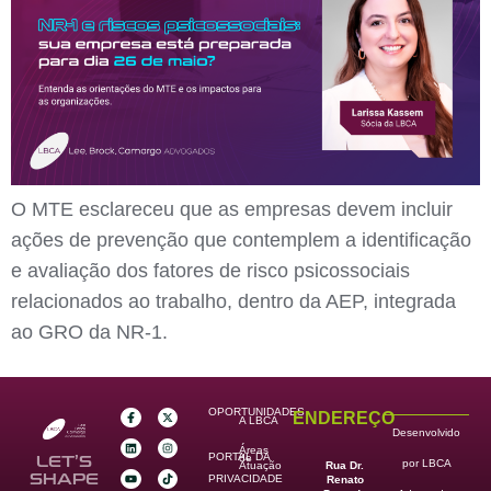
O MTE esclareceu que as empresas devem incluir
ações de prevenção que contemplem a identificação
e avaliação dos fatores de risco psicossociais
relacionados ao trabalho, dentro da AEP, integrada
ao GRO da NR-1.
OPORTUNIDADES
ENDEREÇO
A LBCA
Desenvolvido
Áreas
PORTAL DA
de
LET’S
por LBCA
Rua Dr.
Atuação
SHAPE
PRIVACIDADE
Renato