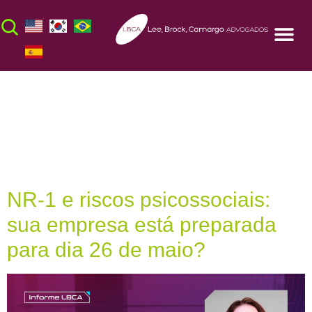
Dia:
25 de maio
de 2026
NR-1 e riscos psicossociais:
sua empresa está preparada
para dia 26 de maio?