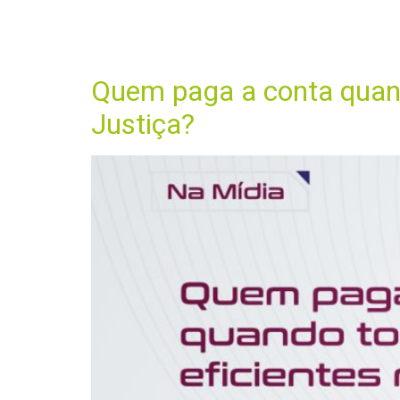
Dia:
2 de j
HO
Quem paga a conta quand
Justiça?