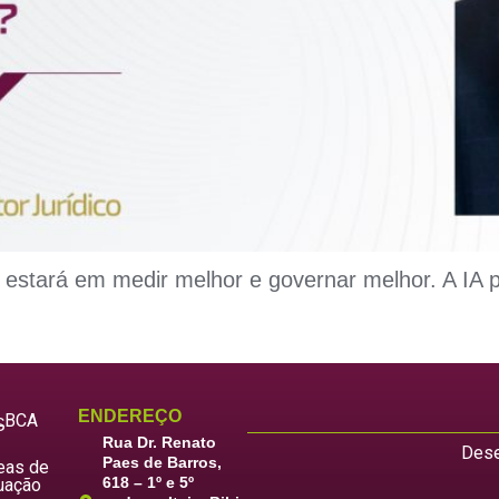
 estará em medir melhor e governar melhor. A IA
ENDEREÇO
LBCA
S
Rua Dr. Renato
Dese
Paes de Barros,
eas de
618 – 1º e 5º
uação