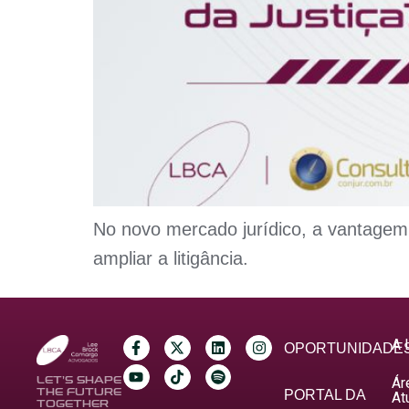
No novo mercado jurídico, a vantagem
ampliar a litigância.
A 
OPORTUNIDADE
Ár
LET’S SHAPE
THE FUTURE
PORTAL DA
At
TOGETHER