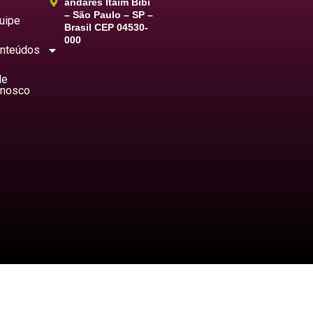
andares Itaim Bibi
– São Paulo – SP –
uipe
Brasil CEP 04530-
000
nteúdos
le
nosco