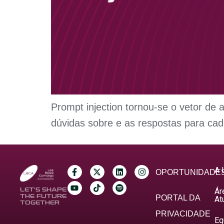
Prompt injection tornou-se o vetor de 
dúvidas sobre e as respostas para ca
A 
OPORTUNIDADE
Ár
LET’S SHAPE
THE FUTURE
PORTAL DA
At
TOGETHER
PRIVACIDADE
Eq