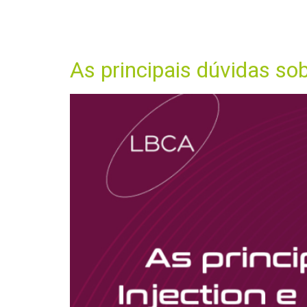
Dia:
19 de 
HO
As principais dúvidas so