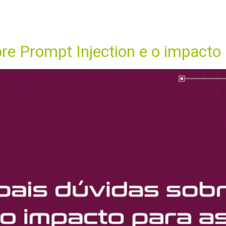
junho de 2026
ME
A LBCA
ÁREAS DE ATUAÇÃO
EQUIPE
CONTEÚDOS
bre Prompt Injection e o impact