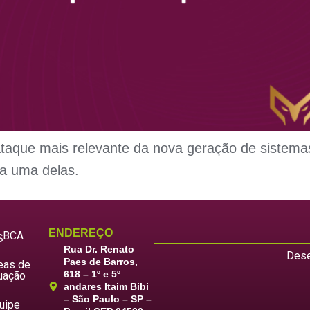
ataque mais relevante da nova geração de sistemas
da uma delas.
ENDEREÇO
LBCA
S
Rua Dr. Renato
Dese
Paes de Barros,
eas de
618 – 1º e 5º
uação
andares Itaim Bibi
– São Paulo – SP –
uipe