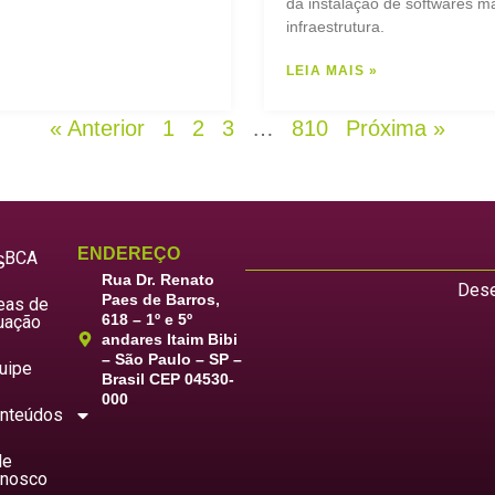
da instalação de softwares ma
infraestrutura.
LEIA MAIS »
« Anterior
1
2
3
…
810
Próxima »
ENDEREÇO
LBCA
S
Rua Dr. Renato
Dese
Paes de Barros,
eas de
618 – 1º e 5º
uação
andares Itaim Bibi
– São Paulo – SP –
uipe
Brasil CEP 04530-
000
nteúdos
le
nosco