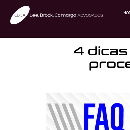
HO
4 dicas
proc