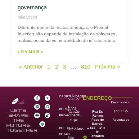
governança
06/07/2026
Diferentemente de muitas ameaças, o Prompt
Injection não depende da instalação de softwares
maliciosos ou da vulnerabilidade de infraestrutura.
LEIA MAIS »
« Anterior
1
2
3
…
810
Próxima »
OPORTUNIDADES
ENDEREÇO
A LBCA
Desenvolvido
Áreas
PORTAL DA
de
LET’S
por LBCA
Rua Dr.
Atuação
SHAPE
PRIVACIDADE
Renato
Paes de
THE
Advogados
Equipe
Barros,
FUTURE
618 – 1º e
POLÍTICAS
Conteúdos
TOGETHER
5º
DE IAG
andares
Fale