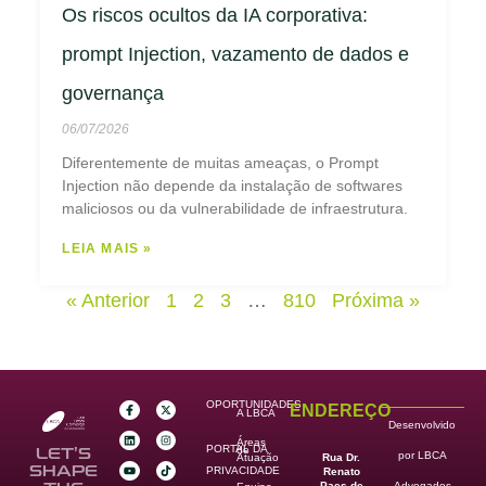
Os riscos ocultos da IA corporativa:
prompt Injection, vazamento de dados e
governança
06/07/2026
Diferentemente de muitas ameaças, o Prompt
Injection não depende da instalação de softwares
maliciosos ou da vulnerabilidade de infraestrutura.
LEIA MAIS »
« Anterior
1
2
3
…
810
Próxima »
OPORTUNIDADES
ENDEREÇO
A LBCA
Desenvolvido
Áreas
PORTAL DA
de
LET’S
por LBCA
Rua Dr.
Atuação
SHAPE
PRIVACIDADE
Renato
Paes de
Advogados