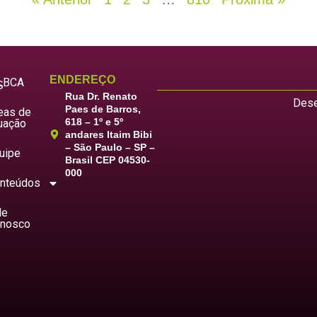
ENDEREÇO
LBCA
S
Rua Dr. Renato
Dese
Paes de Barros,
eas de
618 – 1º e 5º
uação
andares Itaim Bibi
– São Paulo – SP –
uipe
Brasil CEP 04530-
000
nteúdos
le
nosco