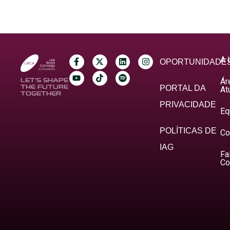
A 
OPORTUNIDADE
Ár
LET’S SHAPE
THE FUTURE
PORTAL DA
At
TOGETHER
PRIVACIDADE
Eq
POLÍTICAS DE
Co
IAG
Fa
Co