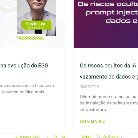
s na evolução do ESG
Os riscos ocultos da IA 
vazamento de dados e
m a sobrevivência financeira
06/07/2026
universo político mais
Diferentemente de muitas am
da instalação de softwares ma
infraestrutura.
LEIA MAIS »
« Anterior
1
2
3
…
810
Próxima »