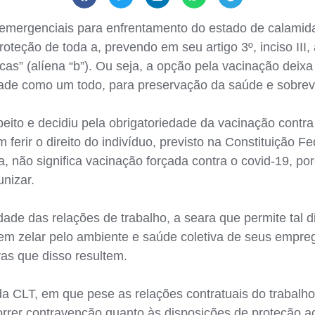
mergenciais para enfrentamento do estado de calamidade
roteção de toda a, prevendo em seu artigo 3º, inciso III
cas” (alíena “b”). Ou seja, a opção pela vacinação deixa
dade como um todo, para preservação da saúde e sobrev
ito e decidiu pela obrigatoriedade da vacinação contra 
ferir o direito do indivíduo, previsto na Constituição Fed
ia, não significa vacinação forçada contra o covid-19, 
nizar.
dade das relações de trabalho, a seara que permite tal d
m zelar pelo ambiente e saúde coletiva de seus emprega
as que disso resultem.
a CLT, em que pese as relações contratuais do trabalho 
rrer contravenção quanto às disposições de proteção ao 