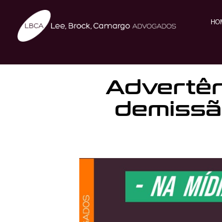
HO
Advertên
demissã