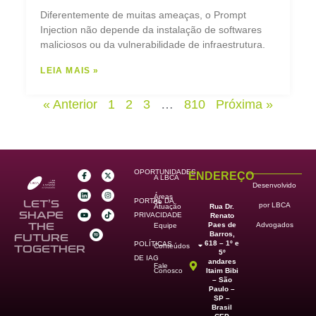
Diferentemente de muitas ameaças, o Prompt
Injection não depende da instalação de softwares
maliciosos ou da vulnerabilidade de infraestrutura.
LEIA MAIS »
« Anterior
1
2
3
…
810
Próxima »
OPORTUNIDADES
ENDEREÇO
A LBCA
Desenvolvido
Áreas
PORTAL DA
de
LET’S
por LBCA
Rua Dr.
Atuação
SHAPE
PRIVACIDADE
Renato
Paes de
THE
Advogados
Equipe
Barros,
FUTURE
618 – 1º e
POLÍTICAS
Conteúdos
TOGETHER
5º
DE IAG
andares
Fale
Itaim Bibi
Conosco
– São
Paulo –
SP –
Brasil