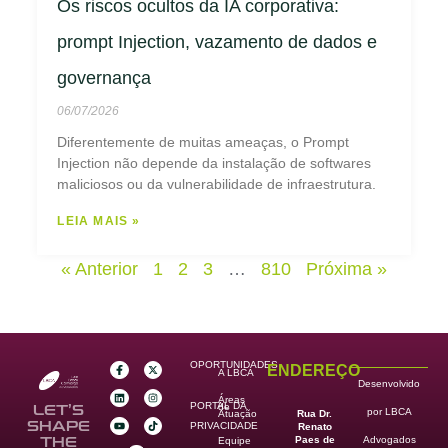
Os riscos ocultos da IA corporativa:
prompt Injection, vazamento de dados e
governança
06/07/2026
Diferentemente de muitas ameaças, o Prompt
Injection não depende da instalação de softwares
maliciosos ou da vulnerabilidade de infraestrutura.
LEIA MAIS »
« Anterior
1
2
3
…
810
Próxima »
OPORTUNIDADES
ENDEREÇO
A LBCA
Desenvolvido
Áreas
PORTAL DA
de
LET’S
por LBCA
Rua Dr.
Atuação
SHAPE
PRIVACIDADE
Renato
Paes de
THE
Advogados
Equipe