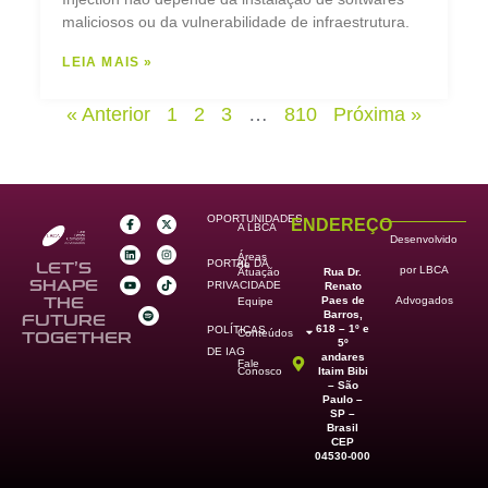
maliciosos ou da vulnerabilidade de infraestrutura.
LEIA MAIS »
« Anterior
1
2
3
…
810
Próxima »
OPORTUNIDADES
ENDEREÇO
A LBCA
Desenvolvido
Áreas
PORTAL DA
de
LET’S
por LBCA
Rua Dr.
Atuação
SHAPE
PRIVACIDADE
Renato
Paes de
THE
Advogados
Equipe
Barros,
FUTURE
618 – 1º e
POLÍTICAS
Conteúdos
TOGETHER
5º
DE IAG
andares
Fale
Itaim Bibi
Conosco
– São
Paulo –
SP –
Brasil
CEP
04530-000