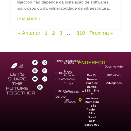
Injection não depende da instalação de softwares
maliciosos ou da vulnerabilidade de infraestrutura.
LEIA MAIS »
« Anterior
1
2
3
…
810
Próxima »
OPORTUNIDADES
ENDEREÇO
A LBCA
Desenvolvido
Áreas
PORTAL DA
de
LET’S
por LBCA
Rua Dr.
Atuação
SHAPE
PRIVACIDADE
Renato
Paes de
THE
Advogados
Equipe
Barros,
FUTURE
618 – 1º e
POLÍTICAS
Conteúdos
TOGETHER
5º
DE IAG
andares
Fale
Itaim Bibi
Conosco
– São
Paulo –
SP –
Brasil
CEP
04530-000