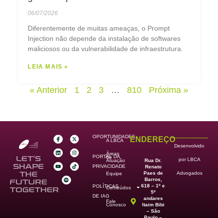
06/07/2026
Diferentemente de muitas ameaças, o Prompt
Injection não depende da instalação de softwares
maliciosos ou da vulnerabilidade de infraestrutura.
LEIA MAIS »
« Anterior
1
2
3
…
810
Próxima »
OPORTUNIDADES
ENDEREÇO
A LBCA
Desenvolvido
Áreas
PORTAL DA
de
LET’S
por LBCA
Rua Dr.
Atuação
SHAPE
PRIVACIDADE
Renato
Paes de
THE
Advogados
Equipe
Barros,
FUTURE
618 – 1º e
POLÍTICAS
Conteúdos
TOGETHER
5º
DE IAG
andares
Fale
Itaim Bibi
Conosco
– São
Paulo –