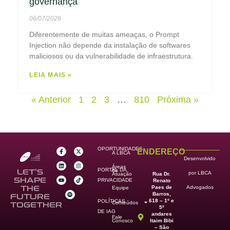
governança
06/07/2026
Diferentemente de muitas ameaças, o Prompt
Injection não depende da instalação de softwares
maliciosos ou da vulnerabilidade de infraestrutura.
LEIA MAIS »
« Anterior
1
2
3
…
810
Próxima »
OPORTUNIDADES
ENDEREÇO
A LBCA
Desenvolvido
Áreas
PORTAL DA
de
LET’S
por LBCA
Rua Dr.
Atuação
SHAPE
PRIVACIDADE
Renato
Paes de
THE
Advogados
Equipe
Barros,
FUTURE
618 – 1º e
POLÍTICAS
Conteúdos
TOGETHER
5º
DE IAG
andares
Fale
Itaim Bibi
Conosco
– São