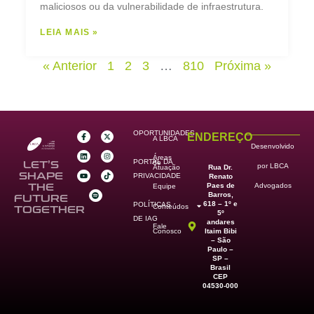
maliciosos ou da vulnerabilidade de infraestrutura.
LEIA MAIS »
« Anterior
1
2
3
…
810
Próxima »
OPORTUNIDADES
ENDEREÇO
A LBCA
Desenvolvido
Áreas
PORTAL DA
de
LET’S
por LBCA
Rua Dr.
Atuação
SHAPE
PRIVACIDADE
Renato
Paes de
THE
Advogados
Equipe
Barros,
FUTURE
618 – 1º e
POLÍTICAS
Conteúdos
TOGETHER
5º
DE IAG
andares
Fale
Itaim Bibi
Conosco
– São
Paulo –
SP –
Brasil
CEP
04530-000