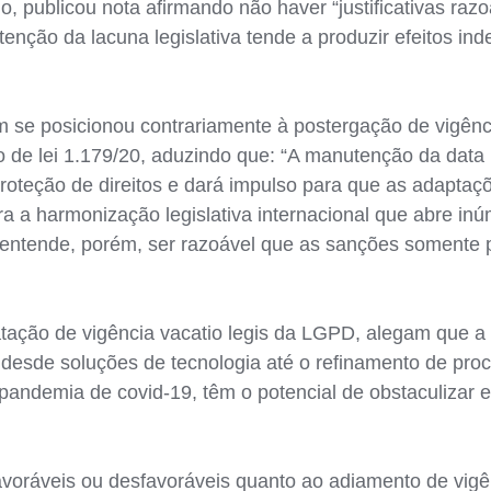
 publicou nota afirmando não haver “justificativas razo
tenção da lacuna legislativa tende a produzir efeitos in
m se posicionou contrariamente à postergação de vigên
o de lei 1.179/20, aduzindo que: “A manutenção da data
oteção de direitos e dará impulso para que as adaptaçõe
a a harmonização legislativa internacional que abre in
ntende, porém, ser razoável que as sanções somente p
atação de vigência vacatio legis da LGPD, alegam que a
, desde soluções de tecnologia até o refinamento de pr
pandemia de covid-19, têm o potencial de obstaculizar
voráveis ou desfavoráveis quanto ao adiamento de vig