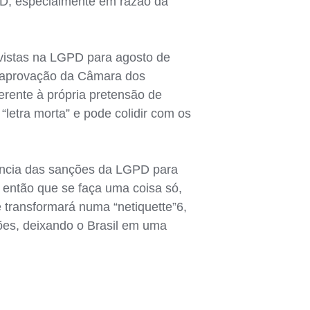
PD, especialmente em razão da
evistas na LGPD para agosto de
da aprovação da Câmara dos
erente à própria pretensão de
etra morta” e pode colidir com os
igência das sanções da LGPD para
 então que se faça uma coisa só,
e transformará numa “netiquette”6,
ções, deixando o Brasil em uma