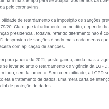
, tenham mais tempo para se adaptar aos termos da LG
da pelo coronavírus.
ssibilidade de retardamento da imposição de sanções pr
1.179/20. Claro que tal adiamento, como dito, depende 
ção presidencial, todavia, referido diferimento não é co
PD desprovida de sanções é nada mais nada menos que “l
receita com aplicação de sanções.
 lei para janeiro de 2021, postergando, ainda mais a v
e se levar adiante o retardamento de vigência da LGPD,
 um todo, sem fatiamento. Sem coercibilidade, a LGPD s
 coleta e tratamento de dados, uma mera carta de inten
dial de proteção de dados.