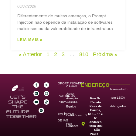
06/07/2026
Diferentemente de muitas ameaças, o Prompt
Injection não depende da instalação de softwares
maliciosos ou da vulnerabilidade de infraestrutura.
LEIA MAIS »
« Anterior
1
2
3
…
810
Próxima »
OPORTUNIDADES
ENDEREÇO
A LBCA
Desenvolvido
Áreas
PORTAL DA
de
LET’S
por LBCA
Rua Dr.
Atuação
SHAPE
PRIVACIDADE
Renato
Paes de
THE
Advogados
Equipe
Barros,
FUTURE
618 – 1º e
POLÍTICAS
Conteúdos
TOGETHER
5º
DE IAG
andares
Fale
Itaim Bibi
Conosco
– São
Paulo –