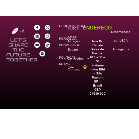
OPORTUNIDADES
ENDEREÇO
A LBCA
Desenvolvido
Áreas
PORTAL DA
de
LET’S
por LBCA
Rua Dr.
Atuação
SHAPE
PRIVACIDADE
Renato
Paes de
THE
Advogados
Equipe
Barros,
FUTURE
618 – 1º e
POLÍTICAS
Conteúdos
TOGETHER
5º
DE IAG
andares
Fale
Itaim Bibi
Conosco
– São
Paulo –
SP –
Brasil
CEP
04530-000