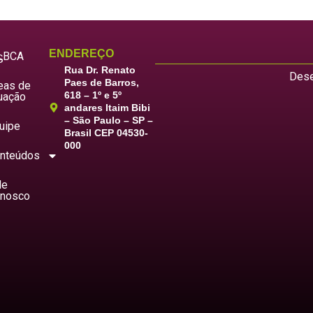
ENDEREÇO
LBCA
S
Rua Dr. Renato
Dese
Paes de Barros,
eas de
618 – 1º e 5º
uação
andares Itaim Bibi
– São Paulo – SP –
uipe
Brasil CEP 04530-
000
nteúdos
le
nosco