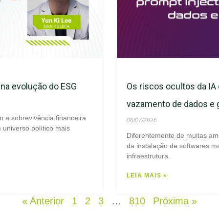
s na evolução do ESG
Os riscos ocultos da IA 
vazamento de dados e
m a sobrevivência financeira
06/07/2026
universo político mais
Diferentemente de muitas am
da instalação de softwares ma
infraestrutura.
LEIA MAIS »
« Anterior
1
2
3
…
810
Próxima »