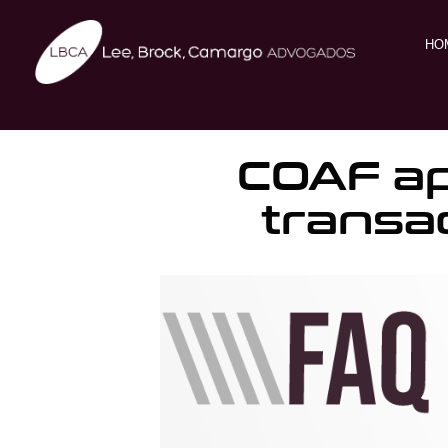
HO
COAF ap
transaç