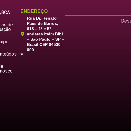
ENDEREÇO
LBCA
S
Rua Dr. Renato
Dese
Paes de Barros,
eas de
618 – 1º e 5º
uação
andares Itaim Bibi
– São Paulo – SP –
uipe
Brasil CEP 04530-
000
nteúdos
le
nosco