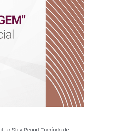
, o Stay Period (“período de