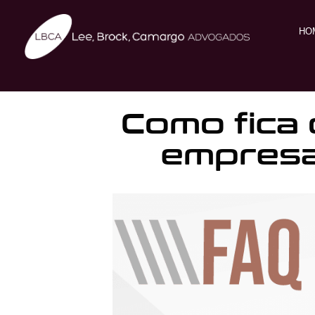
HO
Como fica 
empresa