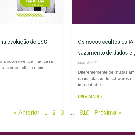
s na evolução do ESG
Os riscos ocultos da IA 
vazamento de dados e
m a sobrevivência financeira
06/07/2026
universo político mais
Diferentemente de muitas am
da instalação de softwares ma
infraestrutura.
LEIA MAIS »
« Anterior
1
2
3
…
810
Próxima »