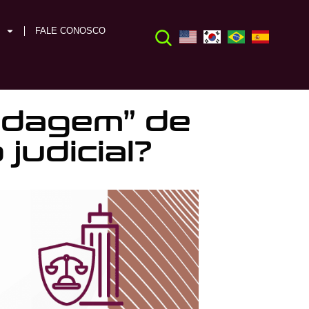
FALE CONOSCO
indagem” de
udicial?