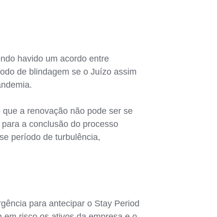
tendo havido um acordo entre
íodo de blindagem se o Juízo assim
andemia.
to que a renovação não pode ser se
e para a conclusão do processo
se período de turbulência,
gência para antecipar o Stay Period
m em risco os ativos da empresa e o