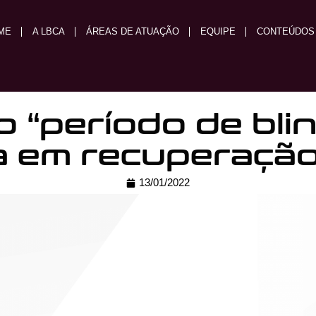
ME
A LBCA
ÁREAS DE ATUAÇÃO
EQUIPE
CONTEÚDOS
o “período de bl
 em recuperação j
13/01/2022