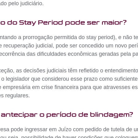
o pelo judiciário.
o do Stay Period pode ser maior?
ntando a prorrogação permitida do stay period), e não 
e recuperação judicial, pode ser concedido um novo per
ecorrência das dificuldades econômicas geradas pela p
eção, as decisões judiciais têm refletido o entendimen
o legislador que considerou esse prazo como suficient
 empresária em crise financeira para que atravesses es
es regulares.
antecipar o período de blindagem?
esa pode ingressar em Juízo com pedido de tutela de ur
”, ou seja, possibilidade de haver condições que coloque