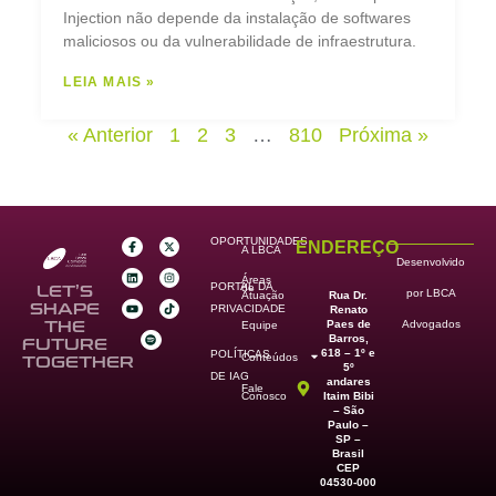
Injection não depende da instalação de softwares
maliciosos ou da vulnerabilidade de infraestrutura.
LEIA MAIS »
« Anterior
1
2
3
…
810
Próxima »
OPORTUNIDADES
ENDEREÇO
A LBCA
Desenvolvido
Áreas
PORTAL DA
de
LET’S
por LBCA
Rua Dr.
Atuação
SHAPE
PRIVACIDADE
Renato
Paes de
THE
Advogados
Equipe
Barros,
FUTURE
618 – 1º e
POLÍTICAS
Conteúdos
TOGETHER
5º
DE IAG
andares
Fale
Itaim Bibi
Conosco
– São
Paulo –
SP –
Brasil
CEP
04530-000