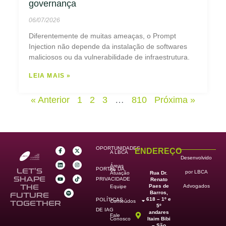
governança
06/07/2026
Diferentemente de muitas ameaças, o Prompt
Injection não depende da instalação de softwares
maliciosos ou da vulnerabilidade de infraestrutura.
LEIA MAIS »
« Anterior
1
2
3
…
810
Próxima »
OPORTUNIDADES
ENDEREÇO
A LBCA
Desenvolvido
Áreas
PORTAL DA
de
LET’S
por LBCA
Rua Dr.
Atuação
SHAPE
PRIVACIDADE
Renato
Paes de
THE
Advogados
Equipe
Barros,
FUTURE
618 – 1º e
POLÍTICAS
Conteúdos
TOGETHER
5º
DE IAG
andares
Fale
Itaim Bibi
Conosco
– São