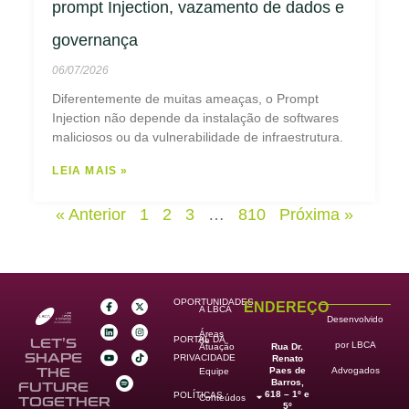
prompt Injection, vazamento de dados e
governança
06/07/2026
Diferentemente de muitas ameaças, o Prompt
Injection não depende da instalação de softwares
maliciosos ou da vulnerabilidade de infraestrutura.
LEIA MAIS »
« Anterior
1
2
3
…
810
Próxima »
OPORTUNIDADES
ENDEREÇO
A LBCA
Desenvolvido
Áreas
PORTAL DA
de
LET’S
por LBCA
Rua Dr.
Atuação
SHAPE
PRIVACIDADE
Renato
Paes de
THE
Advogados
Equipe
Barros,
FUTURE
618 – 1º e
POLÍTICAS
Conteúdos
TOGETHER
5º