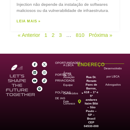
Injection não depende da instalação de softwares
maliciosos ou da vulnerabilidade de infraestrutura.
LEIA MAIS »
« Anterior
1
2
3
…
810
Próxima »
OPORTUNIDADES
ENDEREÇO
A LBCA
Desenvolvido
Áreas
PORTAL DA
de
LET’S
por LBCA
Rua Dr.
Atuação
SHAPE
PRIVACIDADE
Renato
Paes de
THE
Advogados
Equipe
Barros,
FUTURE
618 – 1º e
POLÍTICAS
Conteúdos
TOGETHER
5º
DE IAG
andares
Fale
Itaim Bibi
Conosco
– São
Paulo –
SP –
Brasil
CEP
04530-000