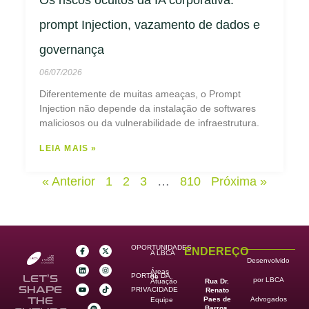
Os riscos ocultos da IA corporativa:
prompt Injection, vazamento de dados e
governança
06/07/2026
Diferentemente de muitas ameaças, o Prompt
Injection não depende da instalação de softwares
maliciosos ou da vulnerabilidade de infraestrutura.
LEIA MAIS »
« Anterior
1
2
3
…
810
Próxima »
OPORTUNIDADES
ENDEREÇO
A LBCA
Desenvolvido
Áreas
PORTAL DA
de
LET’S
por LBCA
Rua Dr.
Atuação
SHAPE
PRIVACIDADE
Renato
Paes de
THE
Advogados
Equipe
Barros,