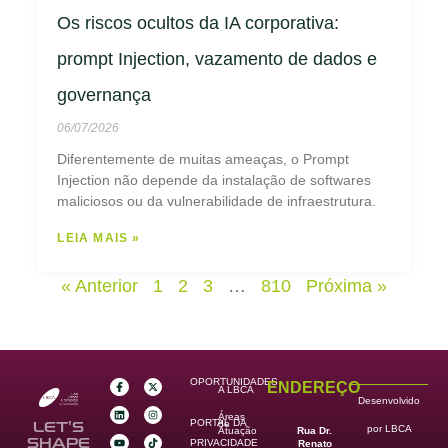
Os riscos ocultos da IA corporativa:
prompt Injection, vazamento de dados e
governança
06/07/2026
Diferentemente de muitas ameaças, o Prompt
Injection não depende da instalação de softwares
maliciosos ou da vulnerabilidade de infraestrutura.
LEIA MAIS »
« Anterior
1
2
3
…
810
Próxima »
OPORTUNIDADES
ENDEREÇO
A LBCA
Desenvolvido
Áreas
PORTAL DA
de
LET’S
por LBCA
Rua Dr.
Atuação
SHAPE
PRIVACIDADE
Renato