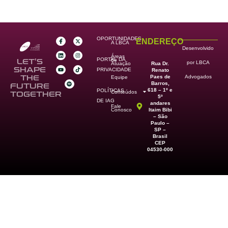
OPORTUNIDADES
ENDEREÇO
A LBCA
Desenvolvido
Áreas
PORTAL DA
de
LET’S
por LBCA
Rua Dr.
Atuação
SHAPE
PRIVACIDADE
Renato
Paes de
THE
Advogados
Equipe
Barros,
FUTURE
618 – 1º e
POLÍTICAS
Conteúdos
TOGETHER
5º
DE IAG
andares
Fale
Itaim Bibi
Conosco
– São
Paulo –
SP –
Brasil
CEP
04530-000