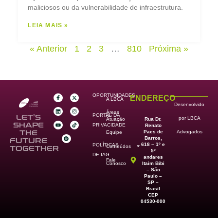
maliciosos ou da vulnerabilidade de infraestrutura.
LEIA MAIS »
« Anterior
1
2
3
…
810
Próxima »
OPORTUNIDADES
ENDEREÇO
A LBCA
Desenvolvido
Áreas
PORTAL DA
de
LET’S
por LBCA
Rua Dr.
Atuação
SHAPE
PRIVACIDADE
Renato
Paes de
THE
Advogados
Equipe
Barros,
FUTURE
618 – 1º e
POLÍTICAS
Conteúdos
TOGETHER
5º
DE IAG
andares
Fale
Itaim Bibi
Conosco
– São
Paulo –
SP –
Brasil
CEP
04530-000