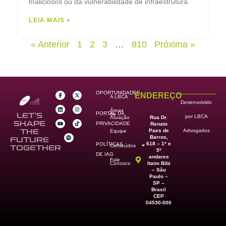
maliciosos ou da vulnerabilidade de infraestrutura.
LEIA MAIS »
« Anterior
1
2
3
…
810
Próxima »
OPORTUNIDADES
ENDEREÇO
A LBCA
Desenvolvido
Áreas
PORTAL DA
de
LET’S
por LBCA
Rua Dr.
Atuação
SHAPE
PRIVACIDADE
Renato
Paes de
THE
Advogados
Equipe
Barros,
FUTURE
618 – 1º e
POLÍTICAS
Conteúdos
TOGETHER
5º
DE IAG
andares
Fale
Itaim Bibi
Conosco
– São
Paulo –
SP –
Brasil
CEP
04530-000