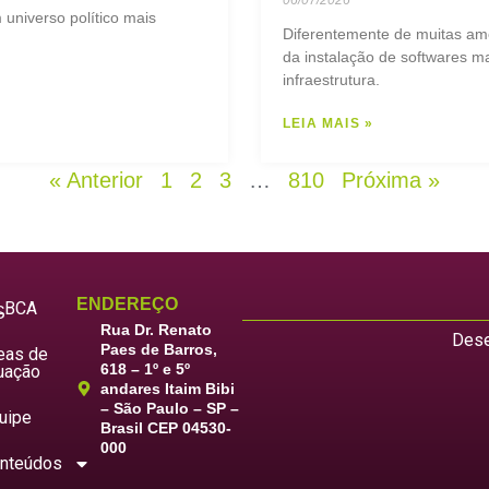
06/07/2026
universo político mais
Diferentemente de muitas am
da instalação de softwares ma
infraestrutura.
LEIA MAIS »
« Anterior
1
2
3
…
810
Próxima »
ENDEREÇO
LBCA
S
Rua Dr. Renato
Dese
Paes de Barros,
eas de
618 – 1º e 5º
uação
andares Itaim Bibi
– São Paulo – SP –
uipe
Brasil CEP 04530-
000
nteúdos