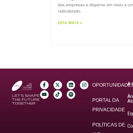
das empresas e disperso em meio a um 
radicalizado.
LEIA MAIS »
A 
OPORTUNIDADE
Ár
LET’S SHAPE
THE FUTURE
PORTAL DA
At
TOGETHER
PRIVACIDADE
Eq
POLÍTICAS DE
Co