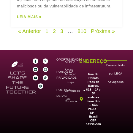
maliciosos ou da vulnerabilidade de infraestrutura.
LEIA MAIS »
« Anterior
1
2
3
…
810
Próxima »
OPORTUNIDADES
ENDEREÇO
A LBCA
Desenvolvido
Áreas
PORTAL DA
de
LET’S
por LBCA
Rua Dr.
Atuação
SHAPE
PRIVACIDADE
Renato
Paes de
THE
Advogados
Equipe
Barros,
FUTURE
618 – 1º e
POLÍTICAS
Conteúdos
TOGETHER
5º
DE IAG
andares
Fale
Itaim Bibi
Conosco
– São
Paulo –
SP –
Brasil
CEP
04530-000