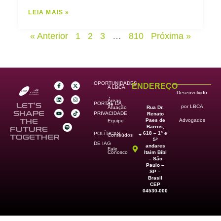
LEIA MAIS »
« Anterior
1
2
3
…
810
Próxima »
OPORTUNIDADES
ENDEREÇO
A LBCA
Desenvolvido
Áreas
PORTAL DA
de
LET’S
por LBCA
Rua Dr.
Atuação
SHAPE
PRIVACIDADE
Renato
Paes de
THE
Advogados
Equipe
Barros,
FUTURE
618 – 1º e
POLÍTICAS
Conteúdos
TOGETHER
5º
DE IAG
andares
Fale
Itaim Bibi
Conosco
– São
Paulo –
SP –
Brasil
CEP
04530-000