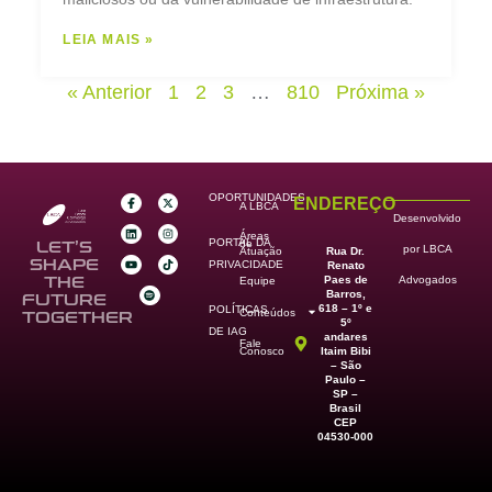
LEIA MAIS »
« Anterior
1
2
3
…
810
Próxima »
OPORTUNIDADES
ENDEREÇO
A LBCA
Desenvolvido
Áreas
PORTAL DA
de
LET’S
por LBCA
Rua Dr.
Atuação
SHAPE
PRIVACIDADE
Renato
Paes de
THE
Advogados
Equipe
Barros,
FUTURE
618 – 1º e
POLÍTICAS
Conteúdos
TOGETHER
5º
DE IAG
andares
Fale
Itaim Bibi
Conosco
– São
Paulo –
SP –
Brasil
CEP
04530-000