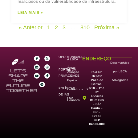
maliciosos ou da vulnerabilidade de infraestrutura.
LEIA MAIS »
« Anterior
1
2
3
…
810
Próxima »
OPORTUNIDADES
ENDEREÇO
A LBCA
Desenvolvido
Áreas
PORTAL DA
de
LET’S
por LBCA
Rua Dr.
Atuação
SHAPE
PRIVACIDADE
Renato
Paes de
THE
Advogados
Equipe
Barros,
FUTURE
618 – 1º e
POLÍTICAS
Conteúdos
TOGETHER
5º
DE IAG
andares
Fale
Itaim Bibi
Conosco
– São
Paulo –
SP –
Brasil
CEP
04530-000