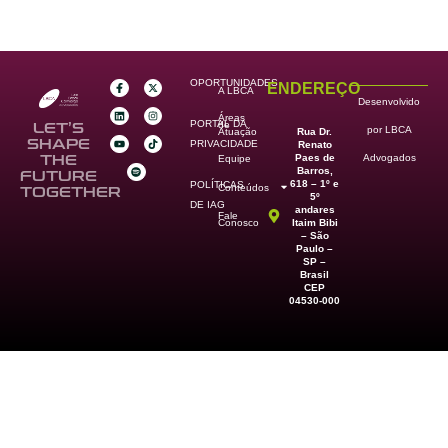
OPORTUNIDADES
ENDEREÇO
A LBCA
Desenvolvido
Áreas
PORTAL DA
de
LET’S
por LBCA
Rua Dr.
Atuação
SHAPE
PRIVACIDADE
Renato
Paes de
THE
Advogados
Equipe
Barros,
FUTURE
618 – 1º e
POLÍTICAS
Conteúdos
TOGETHER
5º
DE IAG
andares
Fale
Itaim Bibi
Conosco
– São
Paulo –
SP –
Brasil
CEP
04530-000