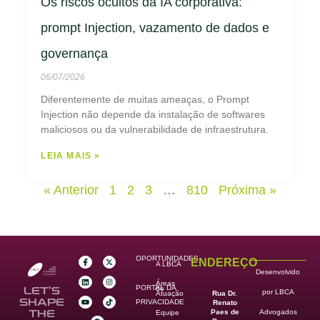
Os riscos ocultos da IA corporativa:
prompt Injection, vazamento de dados e
governança
06/07/2026
Diferentemente de muitas ameaças, o Prompt
Injection não depende da instalação de softwares
maliciosos ou da vulnerabilidade de infraestrutura.
LEIA MAIS »
« Anterior
1
2
3
…
810
Próxima »
OPORTUNIDADES
ENDEREÇO
A LBCA
Desenvolvido
Áreas
PORTAL DA
de
LET’S
por LBCA
Rua Dr.
Atuação
SHAPE
PRIVACIDADE
Renato
Paes de
THE
Advogados
Equipe