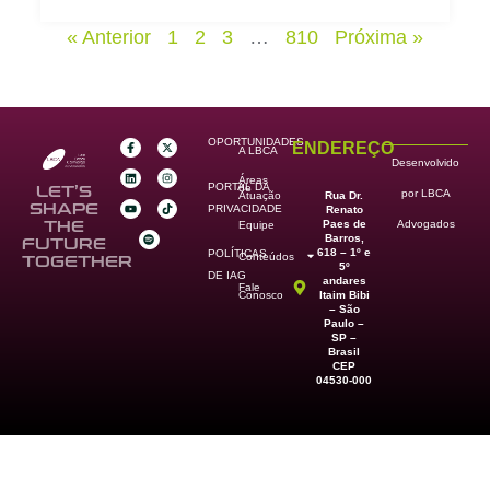
« Anterior
1
2
3
…
810
Próxima »
OPORTUNIDADES
ENDEREÇO
A LBCA
Desenvolvido
Áreas
PORTAL DA
de
LET’S
por LBCA
Rua Dr.
Atuação
SHAPE
PRIVACIDADE
Renato
Paes de
THE
Advogados
Equipe
Barros,
FUTURE
618 – 1º e
POLÍTICAS
Conteúdos
TOGETHER
5º
DE IAG
andares
Fale
Itaim Bibi
Conosco
– São
Paulo –
SP –
Brasil
CEP
04530-000