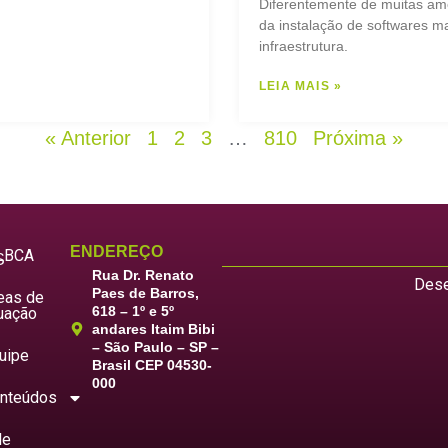
Diferentemente de muitas am
da instalação de softwares ma
infraestrutura.
LEIA MAIS »
« Anterior
1
2
3
…
810
Próxima »
ENDEREÇO
LBCA
S
Rua Dr. Renato
Dese
Paes de Barros,
eas de
618 – 1º e 5º
uação
andares Itaim Bibi
– São Paulo – SP –
uipe
Brasil CEP 04530-
000
nteúdos
le