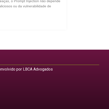
eaças, o Prompt Injection não depende
liciosos ou da vulnerabilidade de
nvolvido por LBCA Advogados