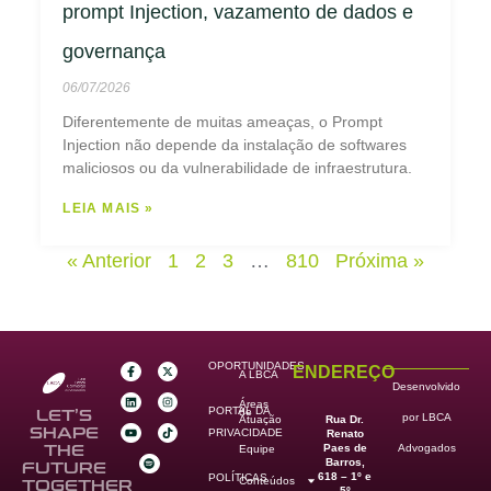
prompt Injection, vazamento de dados e
governança
06/07/2026
Diferentemente de muitas ameaças, o Prompt
Injection não depende da instalação de softwares
maliciosos ou da vulnerabilidade de infraestrutura.
LEIA MAIS »
« Anterior
1
2
3
…
810
Próxima »
OPORTUNIDADES
ENDEREÇO
A LBCA
Desenvolvido
Áreas
PORTAL DA
de
LET’S
por LBCA
Rua Dr.
Atuação
SHAPE
PRIVACIDADE
Renato
Paes de
THE
Advogados
Equipe
Barros,
FUTURE
618 – 1º e
POLÍTICAS
Conteúdos
TOGETHER
5º