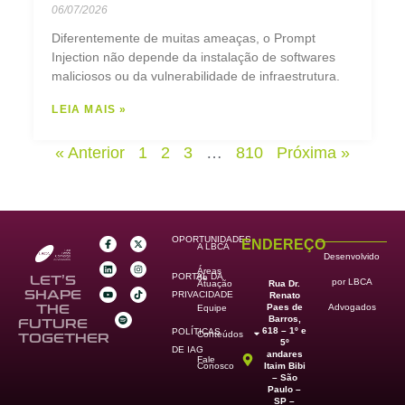
06/07/2026
Diferentemente de muitas ameaças, o Prompt
Injection não depende da instalação de softwares
maliciosos ou da vulnerabilidade de infraestrutura.
LEIA MAIS »
« Anterior
1
2
3
…
810
Próxima »
OPORTUNIDADES
ENDEREÇO
A LBCA
Desenvolvido
Áreas
PORTAL DA
de
LET’S
por LBCA
Rua Dr.
Atuação
SHAPE
PRIVACIDADE
Renato
Paes de
THE
Advogados
Equipe
Barros,
FUTURE
618 – 1º e
POLÍTICAS
Conteúdos
TOGETHER
5º
DE IAG
andares
Fale
Itaim Bibi
Conosco
– São
Paulo –
SP –