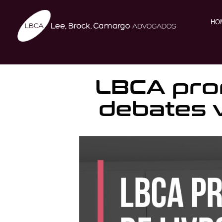
HO
LBCA prom
debates 