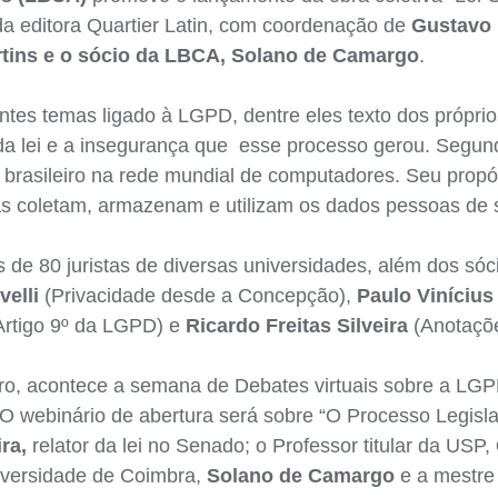
da editora Quartier Latin, com coordenação de
Gustavo 
tins e o sócio da LBCA, Solano de Camargo
.
entes temas ligado à LGPD, dentre eles texto dos própr
 da lei e a insegurança que esse processo gerou. Segu
brasileiro na rede mundial de computadores. Seu propósi
s coletam, armazenam e utilizam os dados pessoas de 
 de 80 juristas de diversas universidades, além dos s
velli
(Privacidade desde a Concepção),
Paulo Vinícius
Artigo 9º da LGPD) e
Ricardo Freitas Silveira
(Anotaçõe
o, acontece a semana de Debates virtuais sobre a LGPD,
O webinário de abertura será sobre “O Processo Legis
ira
,
relator da lei no Senado; o Professor titular da USP,
iversidade de Coimbra,
Solano de Camargo
e a mestre