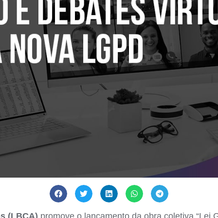
os (LBCA)
promove o lançamento da obra coletiva “Lei 