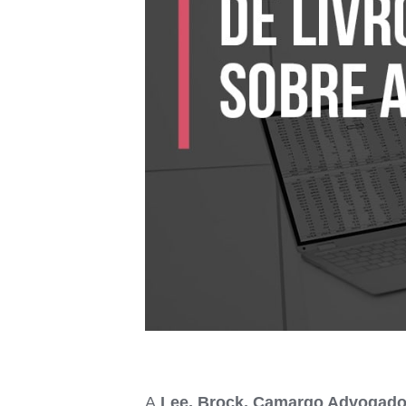
A
Lee, Brock, Camargo Advogad