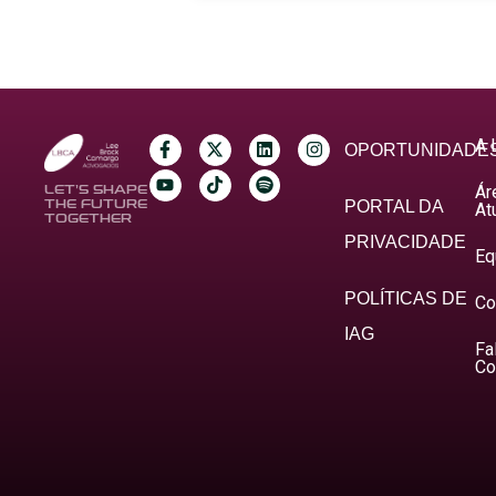
A 
OPORTUNIDADE
Ár
LET’S SHAPE
THE FUTURE
PORTAL DA
At
TOGETHER
PRIVACIDADE
Eq
POLÍTICAS DE
Co
IAG
Fa
Co