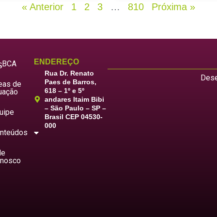
« Anterior
1
2
3
…
810
Próxima »
ENDEREÇO
LBCA
S
Rua Dr. Renato
Dese
Paes de Barros,
eas de
618 – 1º e 5º
uação
andares Itaim Bibi
– São Paulo – SP –
uipe
Brasil CEP 04530-
000
nteúdos
le
nosco