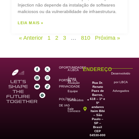
Injection não depende da instalação de softwares
maliciosos ou da vulnerabilidade de infraestrutura.
LEIA MAIS »
« Anterior
1
2
3
…
810
Próxima »
OPORTUNIDADES
ENDEREÇO
A LBCA
Desenvolvido
Áreas
PORTAL DA
de
LET’S
por LBCA
Rua Dr.
Atuação
SHAPE
PRIVACIDADE
Renato
Paes de
THE
Advogados
Equipe
Barros,
FUTURE
618 – 1º e
POLÍTICAS
Conteúdos
TOGETHER
5º
DE IAG
andares
Fale
Itaim Bibi
Conosco
– São
Paulo –
SP –
Brasil
CEP
04530-000