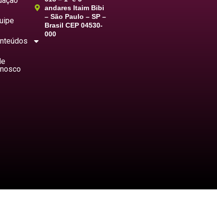
uação
andares Itaim Bibi
– São Paulo – SP –
uipe
Brasil CEP 04530-
000
nteúdos
le
nosco