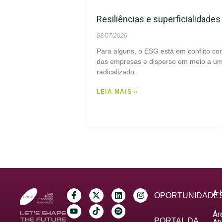
Resiliências e superficialidade
08/07/2026
Para alguns, o ESG está em conflito co
das empresas e disperso em meio a um 
radicalizado.
LEIA MAIS »
A 
OPORTUNIDADE
Ár
LET’S SHAPE
THE FUTURE
PORTAL DA