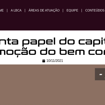
ME
A LBCA
ÁREAS DE ATUAÇÃO
EQUIPE
CONTEÚDOS
nta papel do capi
moção do bem c
10/11/2021