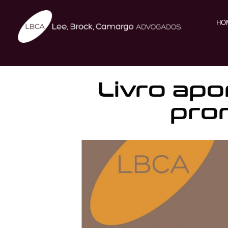
HO
Livro apo
pro