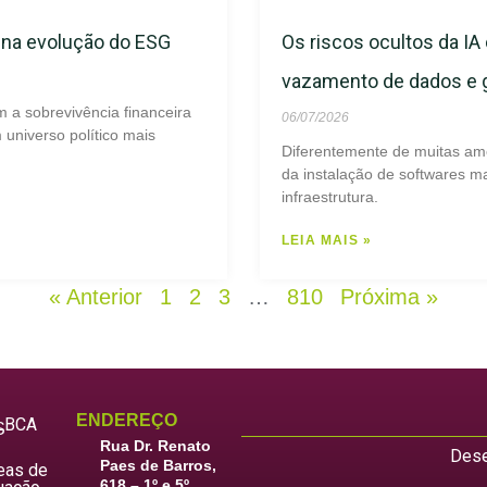
s na evolução do ESG
Os riscos ocultos da IA 
vazamento de dados e
m a sobrevivência financeira
06/07/2026
universo político mais
Diferentemente de muitas am
da instalação de softwares ma
infraestrutura.
LEIA MAIS »
« Anterior
1
2
3
…
810
Próxima »
ENDEREÇO
LBCA
S
Rua Dr. Renato
Dese
Paes de Barros,
eas de
618 – 1º e 5º