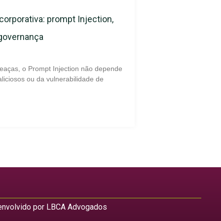
corporativa: prompt Injection,
 governança
eaças, o Prompt Injection não depende
liciosos ou da vulnerabilidade de
nvolvido por LBCA Advogados