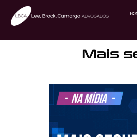
HO
Mais s