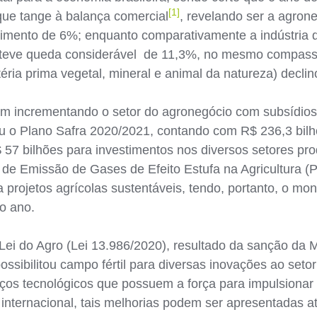
[1]
que tange à balança comercial
, revelando ser a agron
mento de 6%; enquanto comparativamente a indústria d
 teve queda considerável de 11,3%, no mesmo compasso 
éria prima vegetal, mineral e animal da natureza) decli
vem incrementando o setor do agronegócio com subsídio
ou o Plano Safra 2020/2021, contando com R$ 236,3 bil
 57 bilhões para investimentos nos diversos setores pro
de Emissão de Gases de Efeito Estufa na Agricultura 
a projetos agrícolas sustentáveis, tendo, portanto, o mo
o ano.
ei do Agro (Lei 13.986/2020), resultado da sanção da M
 possibilitou campo fértil para diversas inovações ao seto
os tecnológicos que possuem a força para impulsionar 
internacional, tais melhorias podem ser apresentadas a