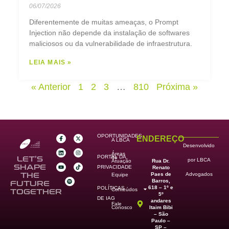
06/07/2026
Diferentemente de muitas ameaças, o Prompt
Injection não depende da instalação de softwares
maliciosos ou da vulnerabilidade de infraestrutura.
LEIA MAIS »
« Anterior
1
2
3
…
810
Próxima »
OPORTUNIDADES
ENDEREÇO
A LBCA
Desenvolvido
Áreas
PORTAL DA
de
LET’S
por LBCA
Rua Dr.
Atuação
SHAPE
PRIVACIDADE
Renato
Paes de
THE
Advogados
Equipe
Barros,
FUTURE
618 – 1º e
POLÍTICAS
Conteúdos
TOGETHER
5º
DE IAG
andares
Fale
Itaim Bibi
Conosco
– São
Paulo –
SP –