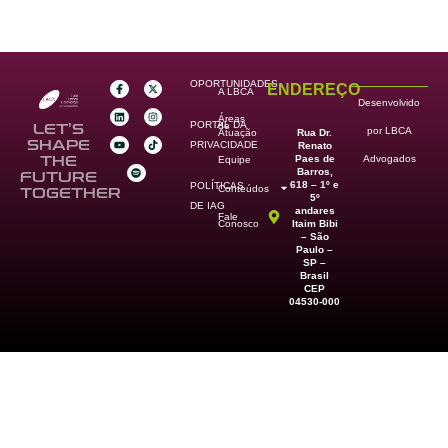
OPORTUNIDADES
ENDEREÇO
A LBCA
Desenvolvido
Áreas
PORTAL DA
de
LET’S
por LBCA
Rua Dr.
Atuação
SHAPE
PRIVACIDADE
Renato
Paes de
THE
Advogados
Equipe
Barros,
FUTURE
618 – 1º e
POLÍTICAS
Conteúdos
TOGETHER
5º
DE IAG
andares
Fale
Itaim Bibi
Conosco
– São
Paulo –
SP –
Brasil
CEP
04530-000